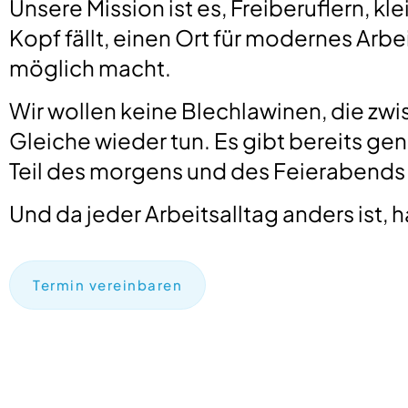
Unsere Mission ist es, Freiberuflern, 
Kopf fällt, einen Ort für modernes Arbe
möglich macht.
Wir wollen keine Blechlawinen, die zwi
Gleiche wieder tun. Es gibt bereits g
Teil des morgens und des Feierabends 
Und da jeder Arbeitsalltag anders ist, h
Termin vereinbaren